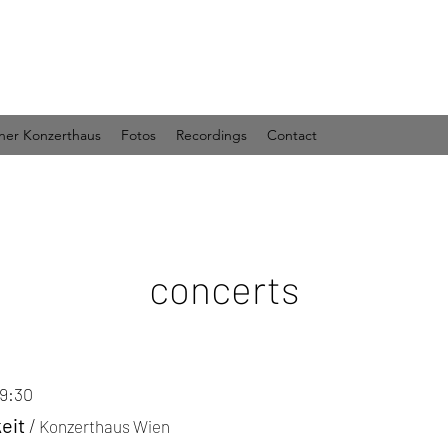
ner Konzerthaus
Fotos
Recordings
Contact
concerts
19:30
keit
/
Konzerthaus Wien